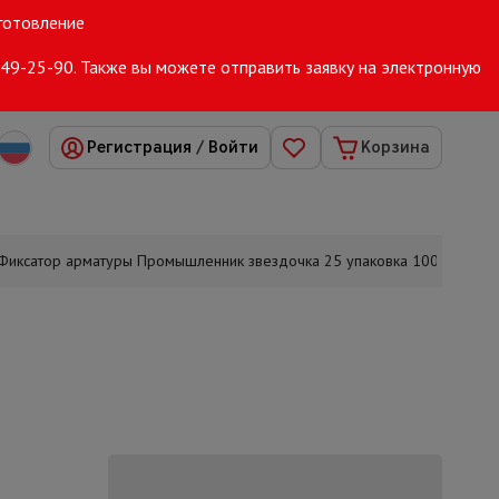
зготовление
149-25-90
. Также вы можете отправить заявку на электронную
 компании
Производство
Доставка и оплата
Франшиза
Регистрация
/
Войти
Корзина
Фиксатор арматуры Промышленник звездочка 25 упаковка 1000 шт.