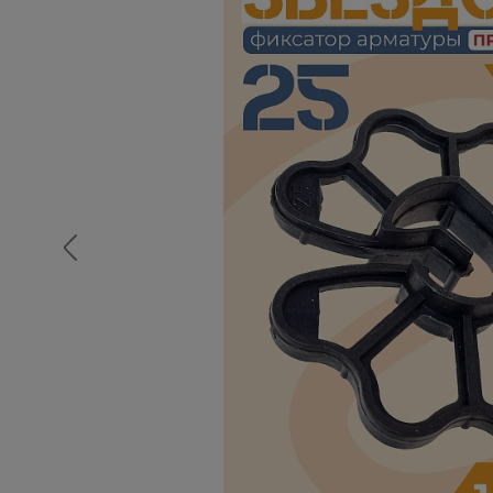
Опалубка
Вибротехника для строительств
Оборудование для работы с арм
Оборудование для бетонных раб
Техника для склада
Тачки строительные и садовые
Лестницы и стремянки
Штукатурные комплекты
Сварочные аппараты
Тепловые пушки
Металл и металлообработка