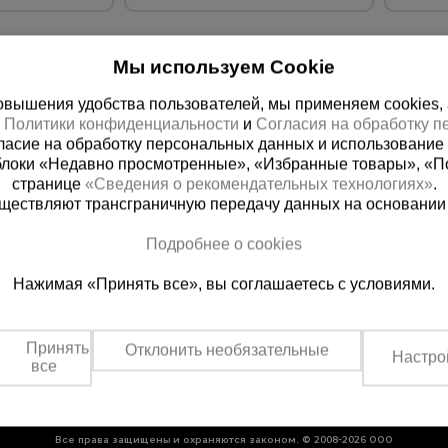
Мы используем Cookie
вышения удобства пользователей, мы применяем cookies, а 
х
Политики конфиденциальности
и
Согласия на обработку 
ласие на обработку персональных данных и использование 
блоки «Недавно просмотренные», «Избранные товары», «П
странице
«Сведения о рекомендательных технологиях»
.
существляют трансграничную передачу данных на основании
вочная
Симферополь
Подробнее о cookies
200-25-90
+7 (978) 149-25-90
Нажимая «Принять все», вы соглашаетесь с условиями.
к
Заказать звонок
оссии
Пн-Чт: с 8:00 до 17:00, Пт: с 8:00 - 16:00, Сб:
выходной
Принять
Отклонить необязательные
Настро
все
Все права защищены и охраняются законом. © 2008-2026 ООО