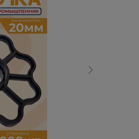
а
атурой
от