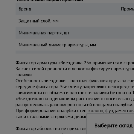
Бренд
Промы
Защитный слой, мм
Минимальная партия, шт.
Минимальный диаметр арматуры, мм
Фиксатор арматуры «Звездочка 25» применяется в стро
За счет своей прочности и легкости фиксирует арматурн
заливки.
Особенность звездочки – плотная фиксация прута за сче
середине фиксатора. Звездочку закрепляют непосредст
зависимости от объема и плотности заливки бетона на 
«Звездочка» на одинаковом расстоянии относительно др
распределилась равномерно по всей площади опалубки.
При формировании опалубки стен, колонн, фундаментов 
так и стальными стержнями диаметром от 4 до 20 мм.
Выберите склад 
Фиксатор абсолютно не прихотлив в хранении и эксплуа