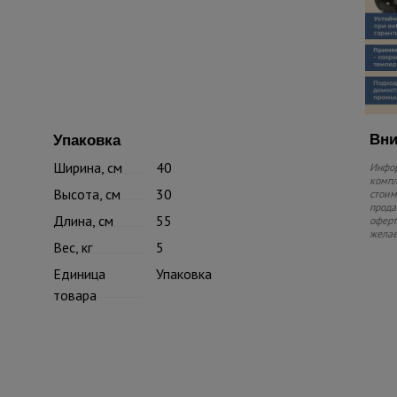
Вни
Упаковка
Ширина, см
40
Инфор
компл
Высота, см
30
стоим
прода
Длина, см
55
оферт
желае
Вес, кг
5
Единица
Упаковка
товара