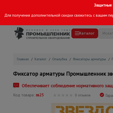
Защитные 
Для получения дополнительной скидки свяжитесь с вашим п
Единая справочная:
8 (800) 200-25-90
Каталог
Строительные леса
Главная
/
Каталог
/
Опалубка
/
Фиксаторы арматуры
/
Вышки-туры
Подмости строительные
Фиксатор арматуры Промышленник зве
Сетка, тенты, брезенты
Обеспечивает соблюдение нормативного защ
Строительные подъемники
Код товара:
зв25
Грузоподъемное оборудование
0 отзывов
Гара
Мусоропровод строительный
Фанера ламинированная