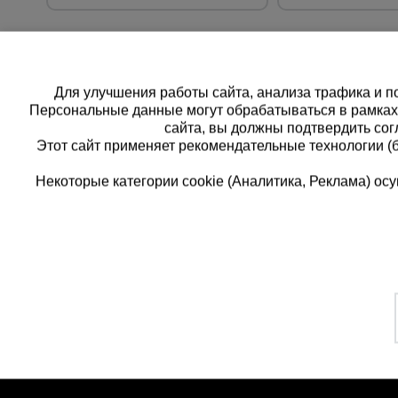
Для улучшения работы сайта, анализа трафика и по
Персональные данные могут обрабатываться в рамка
сайта, вы должны подтвердить сог
Этот сайт применяет рекомендательные технологии (
Некоторые категории cookie (Аналитика, Реклама) о
Каталог товаров
Единая спра
О компании
8 (800) 
Аренда оборудования
Франшиза
Заказать звоно
Доставка
Контакты
бесплатно по Р
Статьи
Защитные конструкции