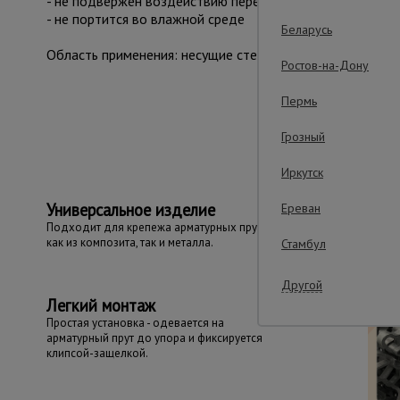
- не подвержен воздействию перепада температур (може
- не портится во влажной среде
Беларусь
Область применения: несущие стены, колонны, пилоны, 
Ростов-на-Дону
Пермь
Важные преим
Грозный
Иркутск
Универсальное изделие
Ереван
Подходит для крепежа арматурных прутьев
как из композита, так и металла.
Стамбул
Другой
Легкий монтаж
Простая установка - одевается на
арматурный прут до упора и фиксируется
клипсой-защелкой.