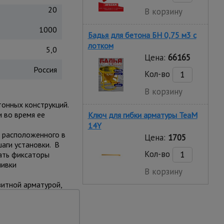
20
В корзину
1000
Бадья для бетона БН 0,75 м3 с
лотком
5,0
Цена:
66165
Россия
Кол-во
В корзину
онных конструкций.
 во время ее
Ключ для гибки арматуры TeaM
14Y
, расположенного в
Цена:
1705
аги установки. В
Кол-во
ать фиксаторы
ливки
В корзину
зитной арматурой,