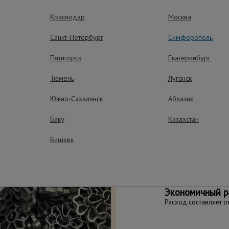
т использовать при сверх низких или высоких температур)
Краснодар
Москва
опоры мостов.
Санкт-Петербург
Симферополь
Пятигорск
Екатеринбург
ущества – эффективная работа
Тюмень
Луганск
Южно-Сахалинск
Абхазия
Работа в любу
Баку
Казахстан
Материал изготовлен
присадки, входящие 
Бишкек
придают устойчивос
изменениям и агресс
Экономичный р
Расход составляет от