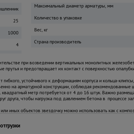
Максимальный диаметр арматуры, мм
шленник
Количество в упаковке
25
Вес, кг
1000
Страна производитель
4
ительстве при возведении вертикальных монолитных железобет
ые прутья и предотвращает их контакт с поверхностью опалубки
т гибкого, устойчивого к деформациям корпуса и кольца-клипсы
венно на арматурной конструкции, соблюдая рекомендованные ш
1 квадратный метр потребуется от 4 до 16 штук. Важно размещ
уг друга, чтобы нагрузка под давлением бетона в процессе за
или иных объектов звездочку можно использовать как с компо
отгрузки
тации: