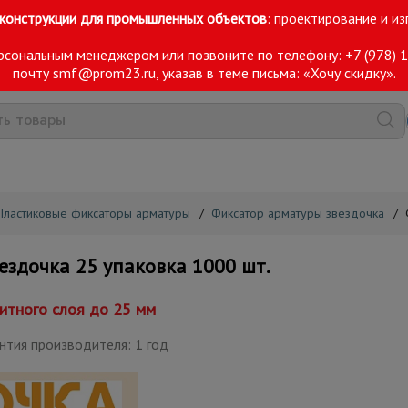
конструкции для промышленных объектов
: проектирование и и
ерсональным менеджером или позвоните по телефону:
+7 (978) 
Магазины
Симферополь
+7 (978) 149-25-90
О
почту
smf@prom23.ru
, указав в теме письма: «Хочу скидку».
Пластиковые фиксаторы арматуры
/
Фиксатор арматуры звездочка
/
здочка 25 упаковка 1000 шт.
итного слоя до 25 мм
нтия производителя: 1 год