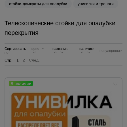
стойки-домкраты для опалубки
унивилки и треноги
Сетка,
тенты,
Телескопические стойки для опалубки
брезенты
перекрытия
Строительные
подъемники
Сортировать
цене
названию
наличию
популярности
по:
Стр:
1
2
След.
Грузоподъемное
оборудование
Каталог
Мусоропровод
строительный
всех
товаров
Фанера
ламинированная