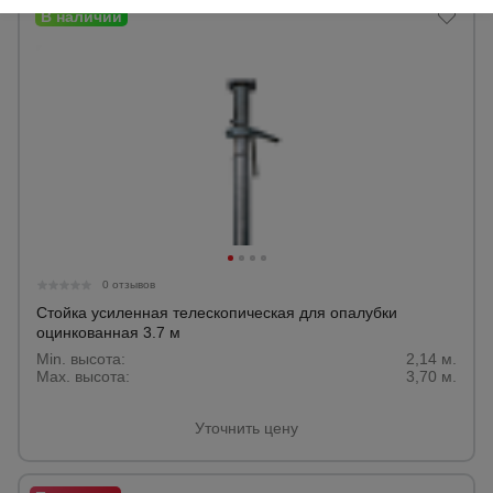
0 отзывов
Стойка усиленная телескопическая для опалубки
оцинкованная 3.7 м
Min. высота:
2,14 м.
Max. высота:
3,70 м.
Уточнить цену