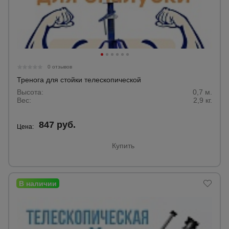
для
склада
Тачки
строительные
и садовые
0 отзывов
Тренога для стойки телескопической
Высота:
0,7 м.
Лестницы
Вес:
2,9 кг.
и
стремянки
847 руб.
Цена:
Купить
Штукатурные
комплекты
Сварочные
аппараты