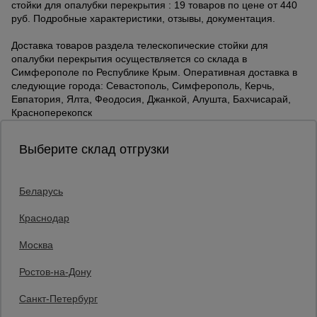
стойки для опалубки перекрытия : 19 товаров по цене от 440
руб. Подробные характеристики, отзывы, документация.
Доставка товаров раздела телескопические стойки для
опалубки перекрытия осуществляется со склада в
Симферополе по Республике Крым. Оперативная доставка в
следующие города: Севастополь, Симферополь, Керчь,
Евпатория, Ялта, Феодосия, Джанкой, Алушта, Бахчисарай,
Красноперекопск
Выберите склад отгрузки
Беларусь
Каталог товаров
О компании
Краснодар
Аренда оборудования
Москва
Франшиза
Доставка
Ростов-на-Дону
Контакты
Статьи
Санкт-Петербург
Защитные конструкции