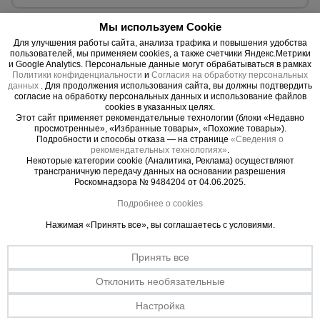
Мы используем Cookie
Для улучшения работы сайта, анализа трафика и повышения удобства
пользователей, мы применяем cookies, а также счетчики Яндекс.Метрики
и Google Analytics. Персональные данные могут обрабатываться в рамках
Политики конфиденциальности
и
Согласия на обработку персональных
данных
. Для продолжения использования сайта, вы должны подтвердить
согласие на обработку персональных данных и использование файлов
cookies в указанных целях.
Этот сайт применяет рекомендательные технологии (блоки «Недавно
просмотренные», «Избранные товары», «Похожие товары»).
Подробности и способы отказа — на странице
«Сведения о
рекомендательных технологиях»
.
Некоторые категории cookie (Аналитика, Реклама) осуществляют
трансграничную передачу данных на основании разрешения
Роскомнадзора № 9484204 от 04.06.2025.
Подробнее о cookies
0 отзывов
Стойка телескопическая для опалубки 4.9 м (усиленная)
Нажимая «Принять все», вы соглашаетесь с условиями.
Min. высота:
3,22 м.
Max. высота:
4,90 м.
Принять все
Отклонить необязательные
Уточнить цену
Настройка